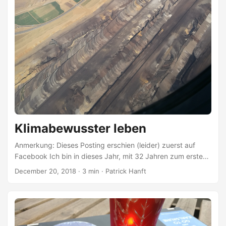
Klimabewusster leben
Anmerkung: Dieses Posting erschien (leider) zuerst auf
Facebook Ich bin in dieses Jahr, mit 32 Jahren zum ersten
Mal in meinem Leben geflogen. Aus beruflichen Gründen.
December 20, 2018 · 3 min · Patrick Hanft
Also, das erste Mal. Gleich Langstrecke. Erstes Mal
überhaupt den europäischen Kontinent verlassen. Die
Erfahrung war so mäßig. Ich habe mir die Stadt nicht
ausgesucht, oder die Menschen, mit denen ich dort Zeit
verbracht habe, es war keine Zeit, noch ein paar Tage