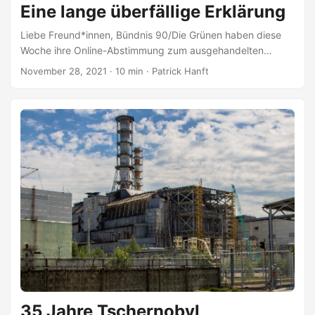
Eine lange überfällige Erklärung
Liebe Freund*innen, Bündnis 90/Die Grünen haben diese
Woche ihre Online-Abstimmung zum ausgehandelten
Koalitionsvertrag von SPD, Grünen und FDP gestartet. Und
November 28, 2021 · 10 min · Patrick Hanft
ich nutze dieses Wochenende, um endlich das
aufzuschreiben, was ich seit fast einem halben Jahr vor mir
her schiebe. An der Abstimmung über den Koalitionsvertrag
der Ampel werde ich nicht teilnehmen, denn wie zwar
einige, aber viele sicher nicht wissen: Ich bin kein Mitglied
dieser Partei mehr. Noch während der BDK im Juni, die die
Satzungsänderung verabschiedet hat, die diese Online-
Abstimmung ermöglicht, hatte ich meinen Austritt erklärt....
35 Jahre Tschernobyl