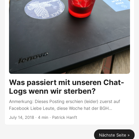
Urlaub anzuhängen und am Ende stellte sich heraus, dass
ich noch nicht einmal in der Zeit vor Ort meine Arbeit
ordentlich abschließen konnte (lag nicht an mir)....
Was passiert mit unseren Chat-
Logs wenn wir sterben?
Anmerkung: Dieses Posting erschien (leider) zuerst auf
Facebook Liebe Leute, diese Woche hat der BGH
entschieden, dass in einem bestimmten Fall den Eltern der
July 14, 2018 · 4 min · Patrick Hanft
Zugang zu der Facebook-Kommunikation des Accounts
ihrer verstorbenen Tochter ermöglicht werden muss. Die
Nächste Seite »
Eltern erhoffen sich dabei Einblick in die Gedankenwelt